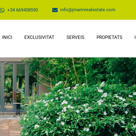
info@jmarinrealestate.com
+34 669408590
INICI
EXCLUSIVITAT
SERVEIS
PROPIETATS