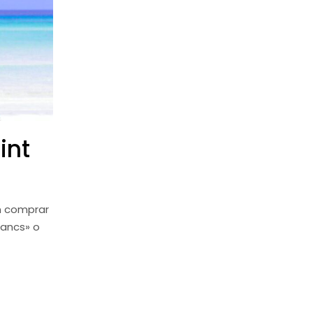
int
n comprar
bancs» o