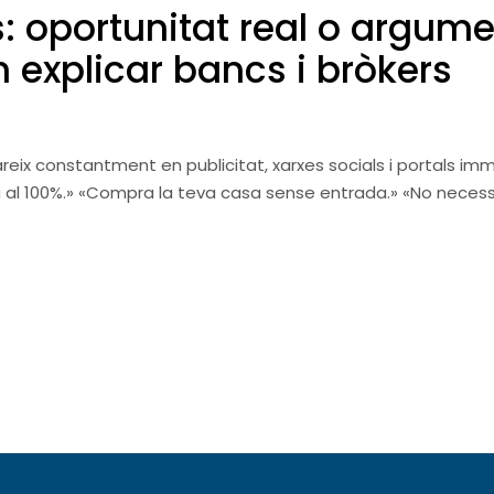
s: oportunitat real o argum
 explicar bancs i bròkers
eix constantment en publicitat, xarxes socials i portals immo
 al 100%.» «Compra la teva casa sense entrada.» «No necessi