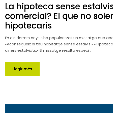
La hipoteca sense estalvi
comercial? El que no solen
hipotecaris
En els darrers anys s’ha popularitzat un missatge que apar
«Aconsegueix el teu habitatge sense estalvis.» «Hipoteca
diners estalviats.» El missatge resulta especi...
Llegir més