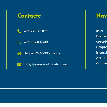
Contacte
Nav
Inici
+34 973565011
Exclus
Servei
+34 669408590
Propie
Invers
Segrià, 42 25006 Lleida
Actual
Conta
info@jmarinrealestate.com