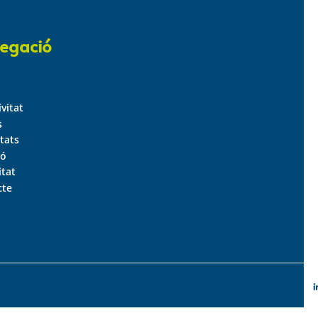
egació
ivitat
s
tats
ió
itat
cte