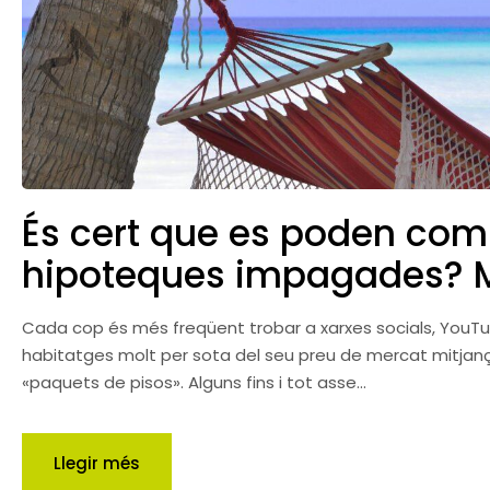
És cert que es poden comp
hipoteques impagades? Mit
Cada cop és més freqüent trobar a xarxes socials, YouT
habitatges molt per sota del seu preu de mercat mitjanç
«paquets de pisos». Alguns fins i tot asse...
Llegir més