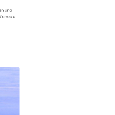
ren una
d’arres o