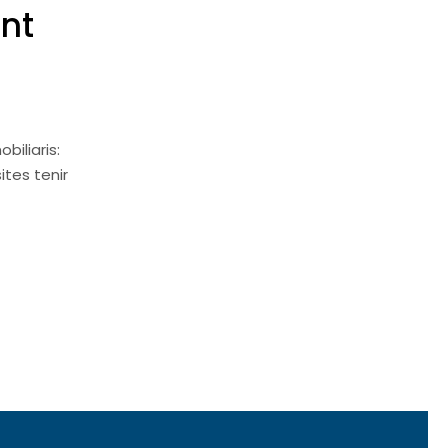
ent
biliaris:
tes tenir