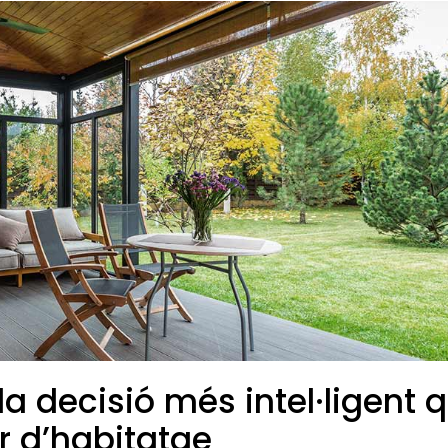
a decisió més intel·ligent 
 d’habitatge