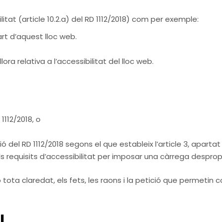
itat (article 10.2.a) del RD 1112/2018) com per exemple:
rt d’aquest lloc web.
ra relativa a l’accessibilitat del lloc web.
1112/2018, o
del RD 1112/2018 segons el que estableix l’article 3, apartat 
requisits d’accessibilitat per imposar una càrrega despro
 tota claredat, els fets, les raons i la petició que permetin 