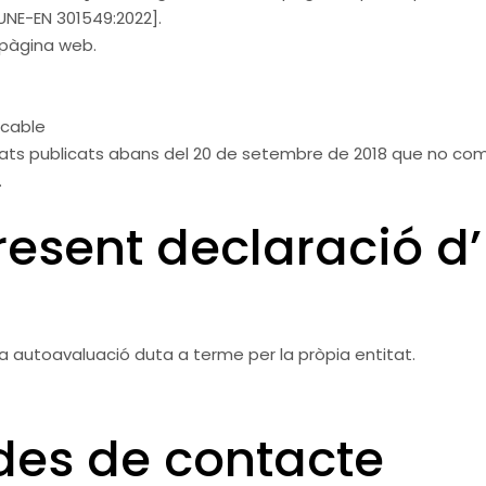
’UNE-EN 301549:2022].
 pàgina web.
icable
rmats publicats abans del 20 de setembre de 2018 que no compl
.
esent declaració d’ 
a autoavaluació duta a terme per la pròpia entitat.
des de contacte