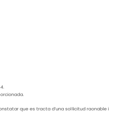
4.
porcionada.
constatar que es tracta d’una sol·licitud raonable i