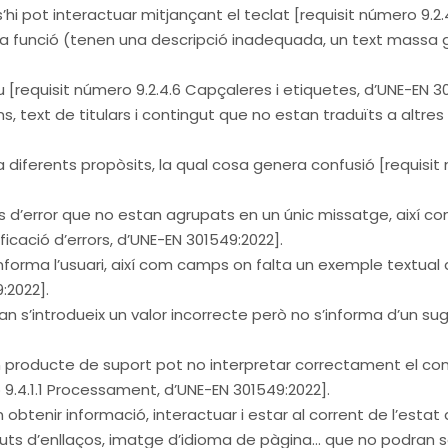
’hi pot interactuar mitjançant el teclat [requisit número 9.2.
la funció (tenen una descripció inadequada, un text massa ge
 [requisit número 9.2.4.6 Capçaleres i etiquetes, d’UNE-EN 3
s, text de titulars i contingut que no estan traduïts a altres
 diferents propòsits, la qual cosa genera confusió [requisit 
es d’error que no estan agrupats en un únic missatge, així
icació d’errors, d’UNE-EN 301549:2022].
nforma l’usuari, així com camps on falta un exemple textual 
:2022].
an s’introdueix un valor incorrecte però no s’informa d’un sug
gun producte de suport pot no interpretar correctament el co
 9.4.1.1 Processament, d’UNE-EN 301549:2022].
btenir informació, interactuar i estar al corrent de l’estat 
ibuts d’enllaços, imatge d’idioma de pàgina… que no podran s