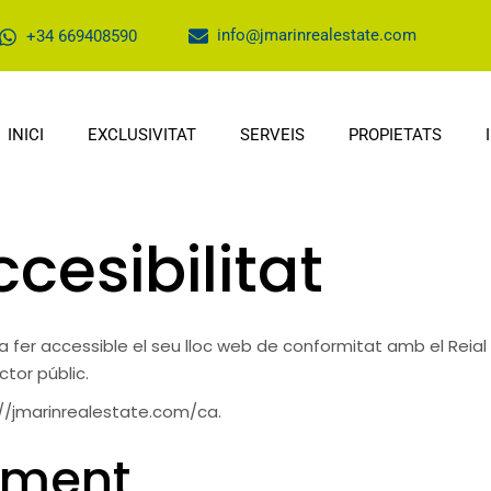
info@jmarinrealestate.com
+34 669408590
INICI
EXCLUSIVITAT
SERVEIS
PROPIETATS
cesibilitat
er accessible el seu lloc web de conformitat amb el Reial D
ctor públic.
//jmarinrealestate.com/ca.
iment