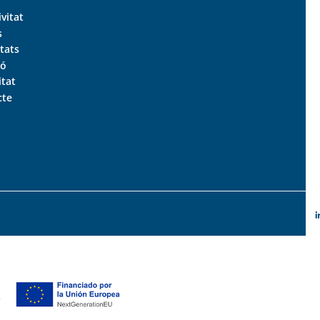
ivitat
s
tats
ió
itat
cte