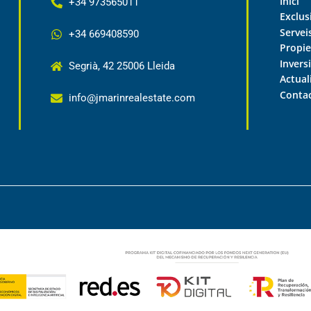
Inici
+34 973565011
Exclus
Servei
+34 669408590
Propie
Invers
Segrià, 42 25006 Lleida
Actual
Conta
info@jmarinrealestate.com