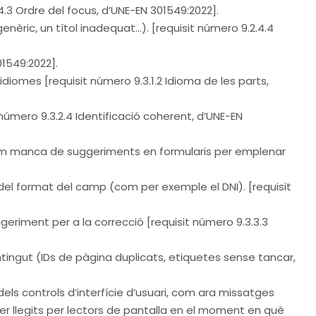
4.3 Ordre del focus, d’UNE-EN 301549:2022].
nèric, un títol inadequat…). [requisit número 9.2.4.4
01549:2022].
 idiomes [requisit número 9.3.1.2 Idioma de les parts,
número 9.3.2.4 Identificació coherent, d’UNE-EN
 com manca de suggeriments en formularis per emplenar
del format del camp (com per exemple el DNI). [requisit
geriment per a la correcció [requisit número 9.3.3.3
ntingut (IDs de pàgina duplicats, etiquetes sense tancar,
dels controls d’interfície d’usuari, com ara missatges
er llegits per lectors de pantalla en el moment en què