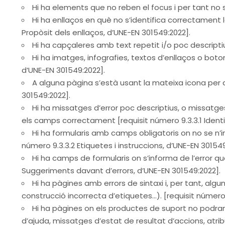
Hi ha elements que no reben el focus i per tant no s
Hi ha enllaços en què no s’identifica correctament 
Propòsit dels enllaços, d’UNE-EN 301549:2022].
Hi ha capçaleres amb text repetit i/o poc descriptiu
Hi ha imatges, infografies, textos d’enllaços o boton
d’UNE-EN 301549:2022].
A alguna pàgina s’està usant la mateixa icona per a
301549:2022].
Hi ha missatges d’error poc descriptius, o missatg
els camps correctament [requisit número 9.3.3.1 Identif
Hi ha formularis amb camps obligatoris on no se n’i
número 9.3.3.2 Etiquetes i instruccions, d’UNE-EN 301549
Hi ha camps de formularis on s’informa de l’error qu
Suggeriments davant d’errors, d’UNE-EN 301549:2022].
Hi ha pàgines amb errors de sintaxi i, per tant, al
construcció incorrecta d’etiquetes…). [requisit número
Hi ha pàgines on els productes de suport no podran o
d’ajuda, missatges d’estat de resultat d’accions, atr