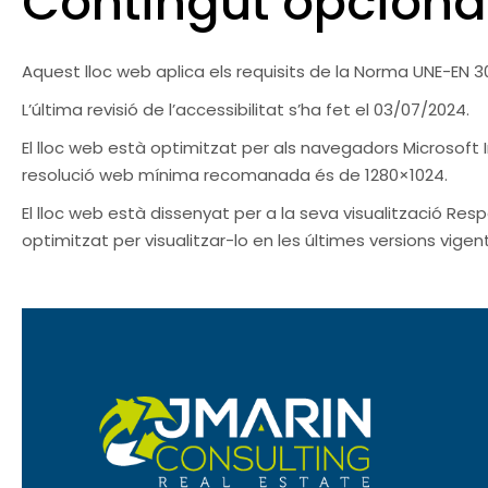
Contingut opciona
Aquest lloc web aplica els requisits de la Norma UNE-EN 3
L’última revisió de l’accessibilitat s’ha fet el 03/07/2024.
El lloc web està optimitzat per als navegadors Microsoft In
resolució web mínima recomanada és de 1280×1024.
El lloc web està dissenyat per a la seva visualització Res
optimitzat per visualitzar-lo en les últimes versions vige