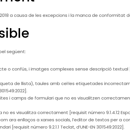
2018 a causa de les excepcions i la manca de conformitat de
sible
 pel següent:
cte o confús, i imatges complexes sense descripció textual [r
iqueta de llista), taules amb cel·les etiquetades incorrectam
 301549:2022].
tes i camps de formulari que no es visualitzen correctament 
ia no es visualitza correctament [requisit número 9.1.4.12 Esp
om ara enllaços a xarxes socials, l’editor de textos per a c
dari [requisit número 9.2.1.1 Teclat, d’UNE-EN 301549:2022].