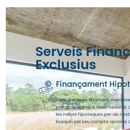
Serveis Finan
Exclusius
Tokenització Immobi
s amb els
La tokenització de residències d’alt
xcepcionals i
finançament alternatiu i ampliar la se
 necessitat que
en facilitar la negociació de token
processos mitjançant contractes inte