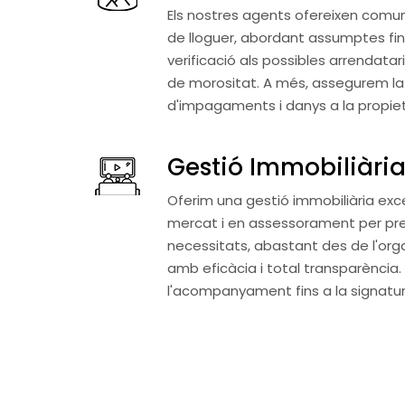
Els nostres agents ofereixen comuni
de lloguer, abordant assumptes fin
verificació als possibles arrendatar
de morositat. A més, assegurem la 
d'impagaments i danys a la propietat
Gestió Immobiliàri
Oferim una gestió immobiliària exc
mercat i en assessorament per preser
necessitats, abastant des de l'organ
amb eficàcia i total transparència
l'acompanyament fins a la signatura 