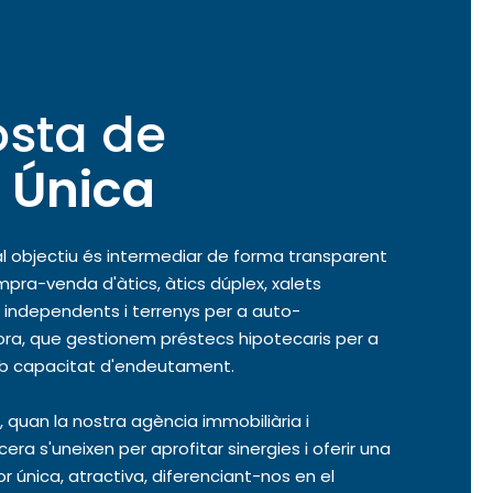
osta de
Única
pal objectiu és intermediar de forma transparent
ompra-venda d'àtics, àtics dúplex, xalets
 independents i terrenys per a auto-
ora, que gestionem préstecs hipotecaris per a
 capacitat d'endeutament.
í, quan la nostra agència immobiliària i
era s'uneixen per aprofitar sinergies i oferir una
r única, atractiva, diferenciant-nos en el