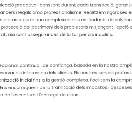
cació proactiva i constant durant cada transacció, garantint
ancers i legals amb professionalisme. Realitzem rigoroses e
is per assegurar que compleixen alts estàndards de solvència, e
protecció del patrimoni dels propietaris mitjançant l'opci
, així com assegurances de la llar per als inquilins.
a
epcional, contínua i de confiança, basada en la nostra àmpl
var els interessos dels clients. Els nostres serveis professi
ització inicial fins a la gestió completa. Facilitem la compr
. Ens encarreguem de la tramitació dels impostos i despese
de l'escriptura i l’entrega de claus.