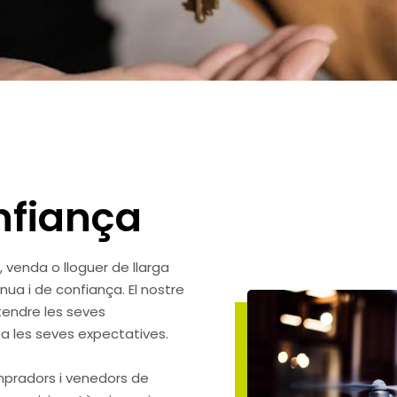
nfiança
, venda o lloguer de llarga
nua i de confiança. El nostre
tendre les seves
n a les seves expectatives.
pradors i venedors de