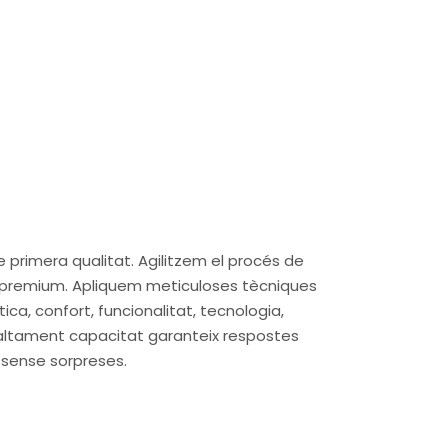
e primera qualitat. Agilitzem el procés de
ris premium. Apliquem meticuloses tècniques
ca, confort, funcionalitat, tecnologia,
ip altament capacitat garanteix respostes
, sense sorpreses.