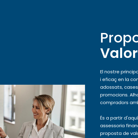
Prop
Valor
El nostre princi
i eficaç en la c
adossats, cases
promocions. Alh
compradors amb
És a partir d'aqu
assessoria financ
proposta de valo