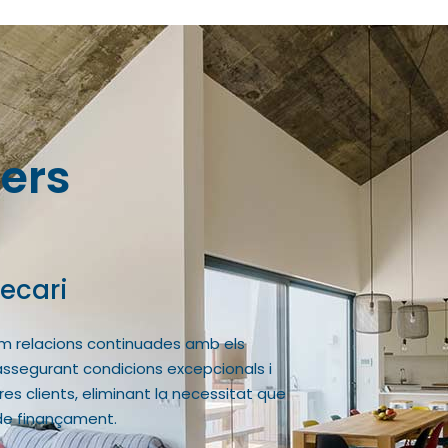
cers
liària
Trasp
 valor permet als arrendadors accedir a
L’ajudem a
va base d’inversors. Millora la liquiditat
el preu, 
s en mercats secundaris i automatitza
les millor
l·ligents.
ràpid i se