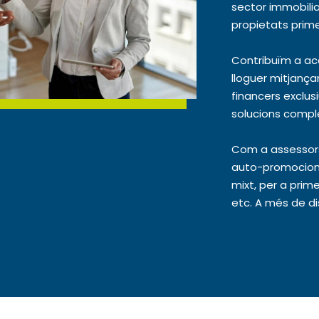
sector immobilia
propietats prim
Contribuïm a ac
lloguer mitjança
financers exclus
solucions comple
Com a assessors 
auto-promocions i
mixt, per a prim
etc. A més de d