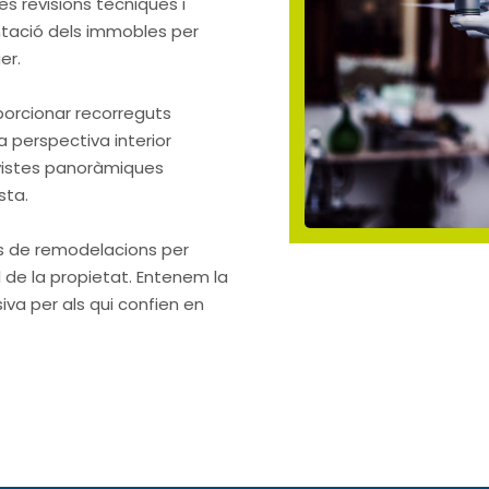
s revisions tècniques i
entació dels immobles per
er.
orcionar recorreguts
a perspectiva interior
r vistes panoràmiques
sta.
ns de remodelacions per
l de la propietat. Entenem la
iva per als qui confien en