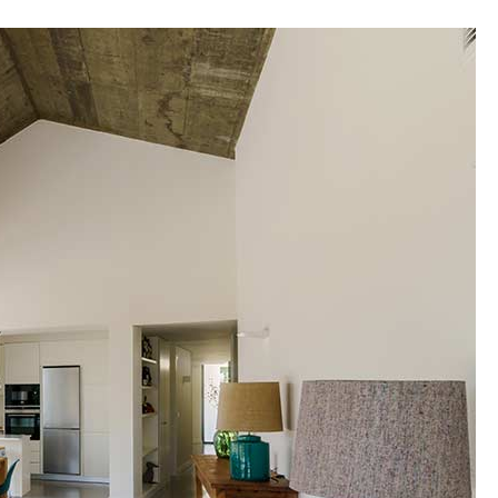
às de Negocis
 traspassar el seu negoci amb la màxima rendibilitat. Valor
optimitzem impostos, trobem compradors solvents i negocie
s condicions. Ens encarreguem de tota la gestió perquè vengu
nse complicacions, assegurant un procés eficient i segur.