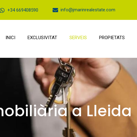
info@jmarinrealestate.com
+34 669408590
INICI
EXCLUSIVITAT
SERVEIS
PROPIETATS
biliària a Lleida