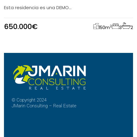
Esta residencia es una DEMO...
650.000€
2
150
m
3
2
©
Copyright 2024
JMarin Consulting – Real Estate